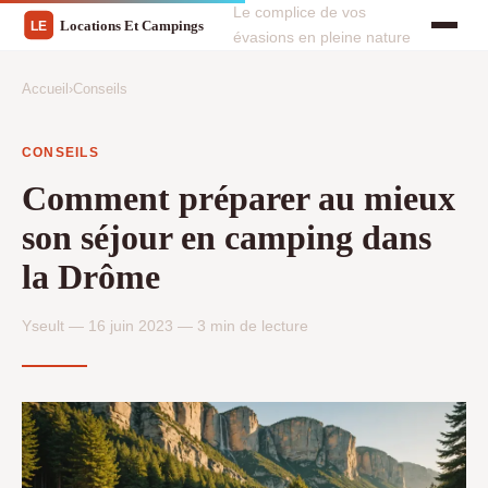
Le complice de vos
évasions en pleine nature
Accueil
›
Conseils
CONSEILS
Comment préparer au mieux
son séjour en camping dans
la Drôme
Yseult — 16 juin 2023 — 3 min de lecture