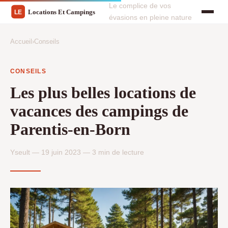
Le complice de vos
évasions en pleine nature
Accueil
›
Conseils
CONSEILS
Les plus belles locations de
vacances des campings de
Parentis-en-Born
Yseult — 19 juin 2023 — 3 min de lecture