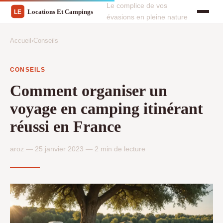
Le complice de vos
évasions en pleine nature
Accueil
›
Conseils
CONSEILS
Comment organiser un
voyage en camping itinérant
réussi en France
aroz — 25 janvier 2023 — 2 min de lecture